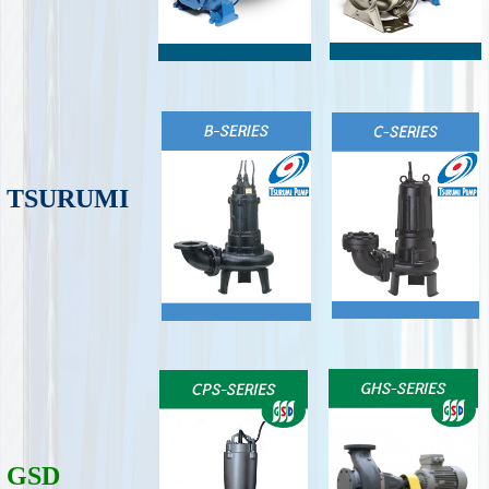
TSU
RU
MI
GSD