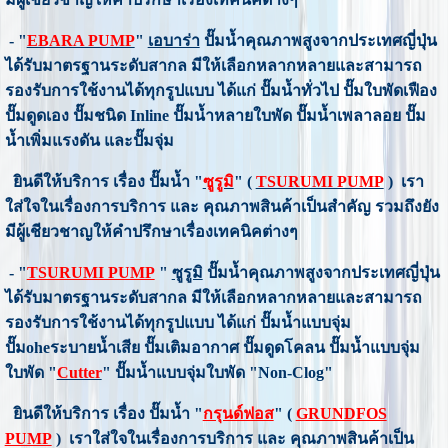
- "
EBARA PUMP
"
เอบาร่า
ปั๊มน้ำคุณภาพสูงจากประเทศญี่ปุ่น
ได้รับมาตรฐานระดับสากล มีให้เลือกหลากหลายและสามารถ
รองรับการใช้งานได้ทุกรูปแบบ ได้แก่ ปั๊มน้ำทั่วไป ปั๊มใบพัดเฟือง
ปั๊มดูดเอง ปั๊มชนิด Inline ปั๊มน้ำหลายใบพัด ปั๊มน้ำเพลาลอย ปั๊ม
น้ำเพิ่มแรงดัน และปั๊มจุ่ม
ยินดีให้บริการ เรื่อง ปั๊มน้ำ "
ซูรูมิ
" (
TSURUMI PUMP
) เรา
ใส่ใจในเรื่องการบริการ และ คุณภาพสินค้าเป็นสำคัญ รวมถึงยัง
มีผู้เชียวชาญให้คำปรึกษาเรื่องเทคนิคต่างๆ
- "
TSURUMI PUMP
"
ซูรูมิ
ปั๊มน้ำคุณภาพสูงจากประเทศญี่ปุ่น
ได้รับมาตรฐานระดับสากล มีให้เลือกหลากหลายและสามารถ
รองรับการใช้งานได้ทุกรูปแบบ ได้แก่ ปั๊มน้ำแบบจุ่ม
ปั๊มoheระบายน้ำเสีย ปั๊มเติมอากาศ ปั๊มดูดโคลน ปั๊มน้ำแบบจุ่ม
ใบพัด "
Cutter
"
ปั๊มน้ำแบบจุ่มใบพัด "Non-Clog"
ยินดีให้บริการ เรื่อง ปั๊มน้ำ "
กรุนด์ฟอส
" (
GRUNDFOS
PUMP
) เราใส่ใจในเรื่องการบริการ และ คุณภาพสินค้าเป็น